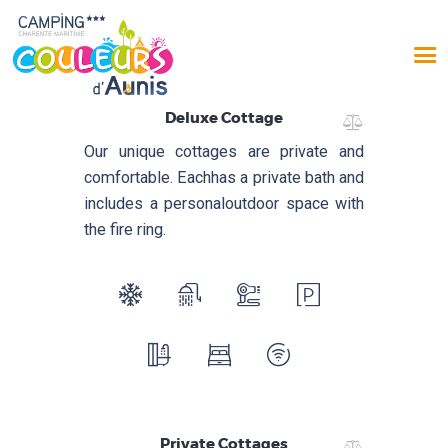
Deluxe Cottage
Our unique cottages are private and
comfortable. Each
has a private bath and
includes a personal
outdoor space with
the fire ring.
ACCUEIL
LE CAMPING
EMPLACEMENTS
LOCATIONS
AUX ALENTOURS
PHOTOS
AVIS
Private Cottages