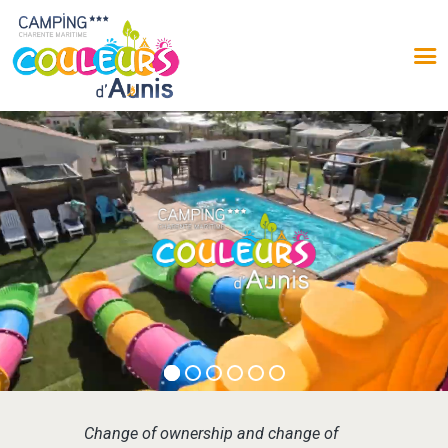
ACCUEIL
LE CAMPING
EMPLACEMENTS
LOCATIONS
AUX ALENTOURS
PHOTOS
AVIS
Change of ownership and change of