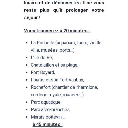
loisirs et de découvertes. Il ne vous
FAQ
reste plus qu’à prolonger votre
ACCÈS
séjour !
CONTACT
Vous trouverez à 20 minutes :
La Rochelle (aquarium, tours, vieille
ville, musées, ports…),
L’île de Ré,
Chatelaillon et sa plage,
Fort Boyard,
Fouras et son Fort Vauban,
Rochefort (chantier de l’hermione,
corderie royale, musées…),
Parc aquatique,
Parc acro-branches,
Marais poitevin…
à 45 minutes :