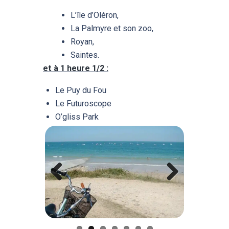
L’île d’Oléron,
La Palmyre et son zoo,
Royan,
Saintes.
et à 1 heure 1/2 :
Le Puy du Fou
Le Futuroscope
O’gliss Park
Previ
Next
ous