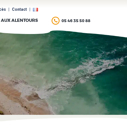
cès
|
Contact
|
AUX ALENTOURS
05 46 35 50 88