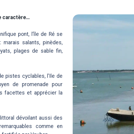
FAQ
ACCÈS
e caractère…
CONTACT
fique pont, l’île de Ré se
 marais salants, pinèdes,
ts, plages de sable fin,
 pistes cyclables, l’Ile de
oyen de promenade pour
s facettes et apprécier la
ittoral dévoilant aussi des
 remarquables comme en