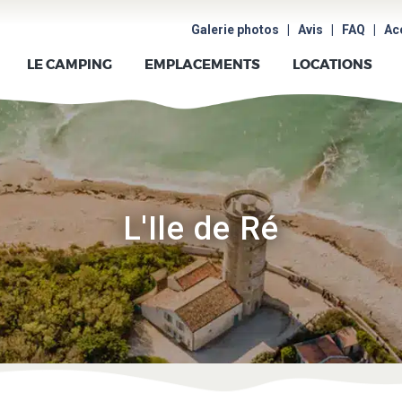
ACCUEIL
Galerie photos
|
Avis
|
FAQ
|
Ac
LE CAMPING
LE CAMPING
EMPLACEMENTS
LOCATIONS
EMPLACEMENTS
LOCATIONS
AUX
L'Ile de Ré
ALENTOURS
PHOTOS
AVIS