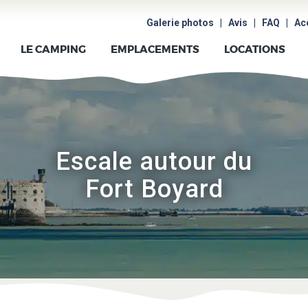
ACCUEIL
Galerie photos
|
Avis
|
FAQ
|
Ac
LE CAMPING
LE CAMPING
EMPLACEMENTS
LOCATIONS
EMPLACEMENTS
LOCATIONS
Escale autour du
AUX
Fort Boyard
ALENTOURS
PHOTOS
AVIS