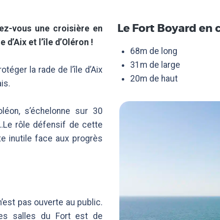
FAQ
ACCÈS
Le Fort Boyard en c
ez-vous une croisière en
 d’Aix et l’île d’Oléron !
68m de long
CONTACT
31m de large
otéger la rade de l’île d’Aix
20m de haut
is.
oléon, s’échelonne sur 30
…Le rôle défensif de cette
e inutile face aux progrès
n’est pas ouverte au public.
tes salles du Fort est de