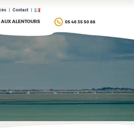
cès
|
Contact
|
AUX ALENTOURS
05 46 35 50 88