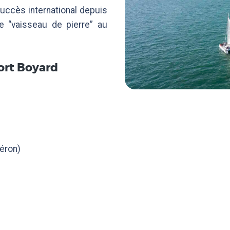
succès international depuis
e “vaisseau de pierre” au
Fort Boyard
léron)